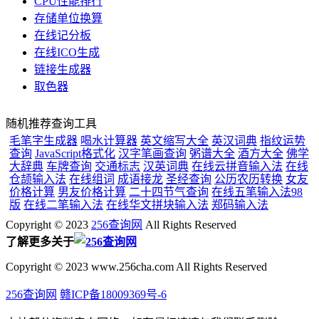
CPU性能排行
存储单位换算
在线记分板
在线ICO生成
链接生成器
取色器
随机推荐查询工具
毛笔字生成器
喝水计算器
英文缩写大全
英汉词典
指纹运势
查询
JavaScript格式化
汉字笔画查询
粥谱大全
酒方大全
佛学
大辞典
车牌查询
交通标志
汉英词典
在线云拼音输入法
在线
仓颉输入法
在线组词
成语接龙
圣经查询
公历农历转换
女友
价格计算
男友价格计算
二十四节气查询
在线五笔输入法98
版
在线二笔输入法
在线华文拼块输入法
郑码输入法
Copyright © 2023
256查询网
All Rights Reserved
了解更多关于
Copyright © 2023 www.256cha.com All Rights Reserved
256查询网
赣ICP备18009369号-6