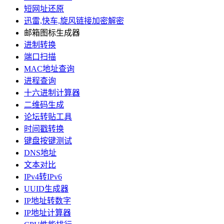
短网址还原
迅雷,快车,旋风链接加密解密
邮箱图标生成器
进制转换
端口扫描
MAC地址查询
进程查询
十六进制计算器
二维码生成
论坛转贴工具
时间戳转换
键盘按键测试
DNS地址
文本对比
IPv4转IPv6
UUID生成器
IP地址转数字
IP地址计算器